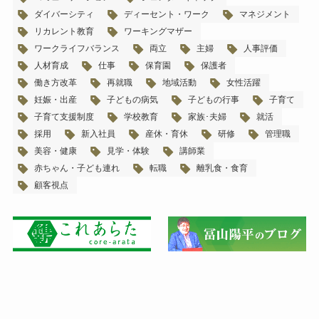
ダイバーシティ
ディーセント・ワーク
マネジメント
リカレント教育
ワーキングマザー
ワークライフバランス
両立
主婦
人事評価
人材育成
仕事
保育園
保護者
働き方改革
再就職
地域活動
女性活躍
妊娠・出産
子どもの病気
子どもの行事
子育て
子育て支援制度
学校教育
家族･夫婦
就活
採用
新入社員
産休・育休
研修
管理職
美容・健康
見学・体験
講師業
赤ちゃん・子ども連れ
転職
離乳食・食育
顧客視点