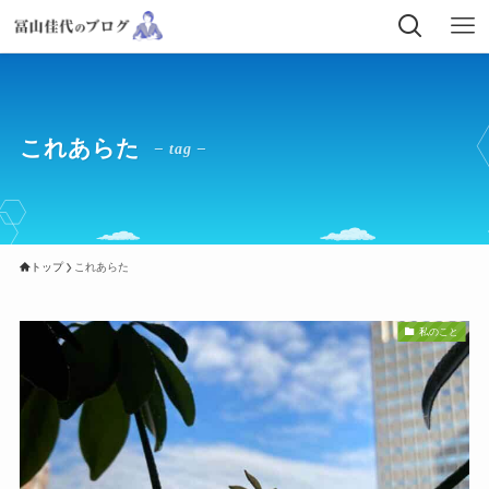
これあらた
– tag –
トップ
これあらた
私のこと