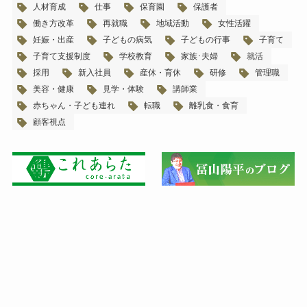
人材育成
仕事
保育園
保護者
働き方改革
再就職
地域活動
女性活躍
妊娠・出産
子どもの病気
子どもの行事
子育て
子育て支援制度
学校教育
家族･夫婦
就活
採用
新入社員
産休・育休
研修
管理職
美容・健康
見学・体験
講師業
赤ちゃん・子ども連れ
転職
離乳食・食育
顧客視点