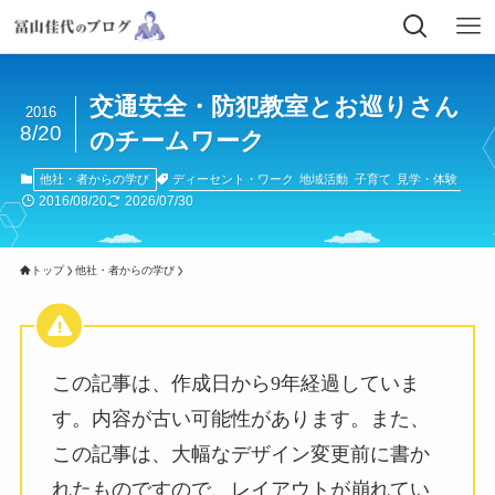
交通安全・防犯教室とお巡りさん
2016
8/20
のチームワーク
ディーセント・ワーク
地域活動
子育て
見学・体験
他社・者からの学び
2016/08/20
2026/07/30
トップ
他社・者からの学び
この記事は、作成日から9年経過していま
す。内容が古い可能性があります。また、
この記事は、大幅なデザイン変更前に書か
れたものですので、レイアウトが崩れてい