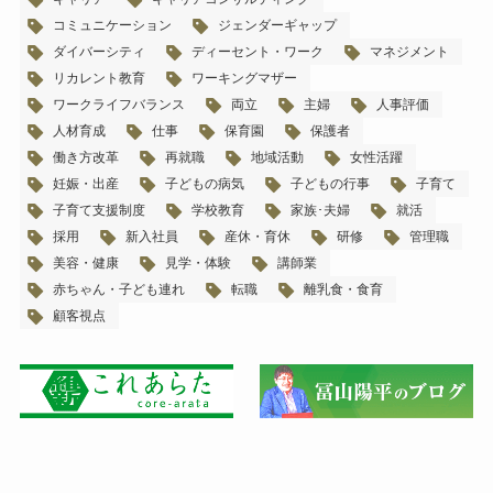
コミュニケーション
ジェンダーギャップ
ダイバーシティ
ディーセント・ワーク
マネジメント
リカレント教育
ワーキングマザー
ワークライフバランス
両立
主婦
人事評価
人材育成
仕事
保育園
保護者
働き方改革
再就職
地域活動
女性活躍
妊娠・出産
子どもの病気
子どもの行事
子育て
子育て支援制度
学校教育
家族･夫婦
就活
採用
新入社員
産休・育休
研修
管理職
美容・健康
見学・体験
講師業
赤ちゃん・子ども連れ
転職
離乳食・食育
顧客視点