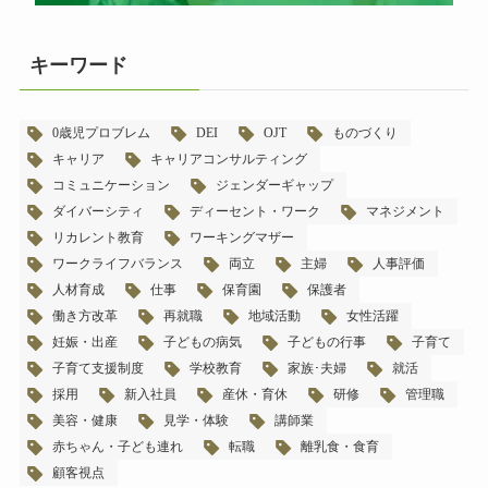
キーワード
0歳児プロブレム
DEI
OJT
ものづくり
キャリア
キャリアコンサルティング
コミュニケーション
ジェンダーギャップ
ダイバーシティ
ディーセント・ワーク
マネジメント
リカレント教育
ワーキングマザー
ワークライフバランス
両立
主婦
人事評価
人材育成
仕事
保育園
保護者
働き方改革
再就職
地域活動
女性活躍
妊娠・出産
子どもの病気
子どもの行事
子育て
子育て支援制度
学校教育
家族･夫婦
就活
採用
新入社員
産休・育休
研修
管理職
美容・健康
見学・体験
講師業
赤ちゃん・子ども連れ
転職
離乳食・食育
顧客視点