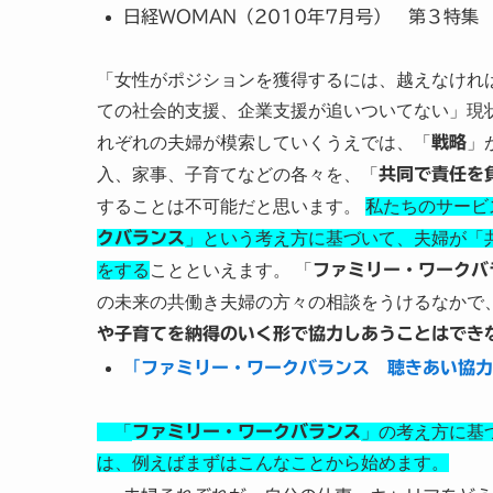
日経WOMAN（2010年7月号） 第３特集
「女性がポジションを獲得するには、越えなけれ
ての社会的支援、企業支援が追いついてない」現
れぞれの夫婦が模索していくうえでは、「
戦略
」
入、家事、子育てなどの各々を、「
共同で責任を
することは不可能だと思います。
私たちのサービ
クバランス
」という考え方に基づいて、夫婦が「
をする
ことといえます。 「
ファミリー・ワークバ
の未来の共働き夫婦の方々の相談をうけるなかで
や子育てを納得のいく形で協力しあうことはでき
「
ファミリー・ワークバランス 聴きあい協力
「
ファミリー・ワークバランス
」の考え方に基
は、例えばまずはこんなことから始めます。