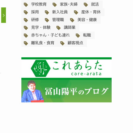
学校教育
家族･夫婦
就活
採用
新入社員
産休・育休
研修
管理職
美容・健康
見学・体験
講師業
赤ちゃん・子ども連れ
転職
離乳食・食育
顧客視点
料