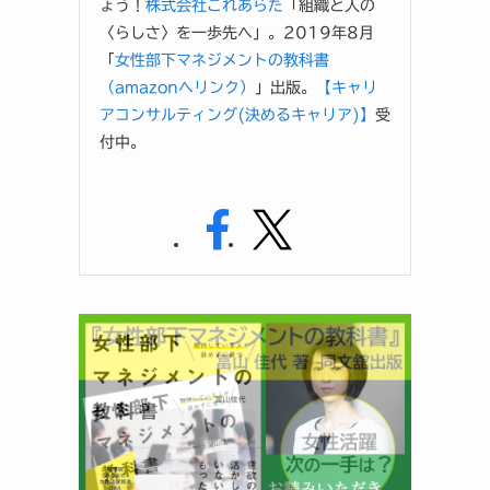
ょう！
株式会社これあらた
「組織と人の
〈らしさ〉を一歩先へ」。2019年8月
「
女性部下マネジメントの教科書
（amazonへリンク）
」出版。
【キャリ
アコンサルティング(決めるキャリア)】
受
付中。