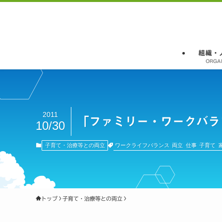
組織・
ORGA
2011
「ファミリー・ワークバラ
10/30
ワークライフバランス
両立
仕事
子育て
子育て・治療等との両立
トップ
子育て・治療等との両立